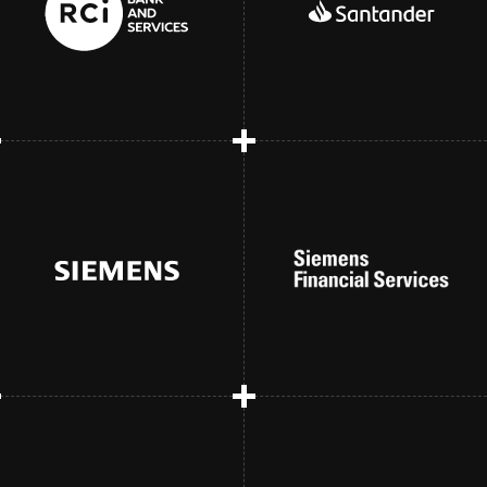
Above and beyond
Fueling innovation
expectations