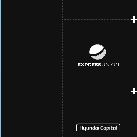
An award-winning
mortgage provider