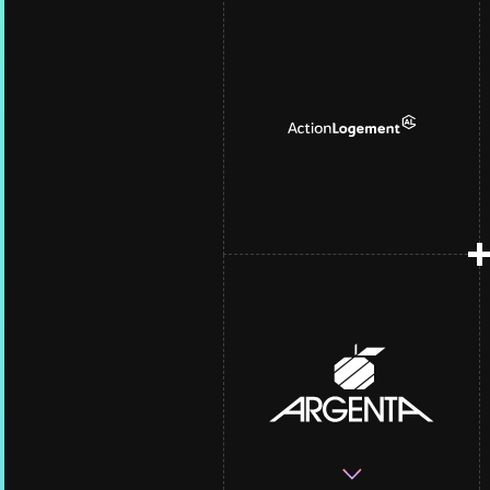
Staying ahead of the
digital curve and
achieving full compliance