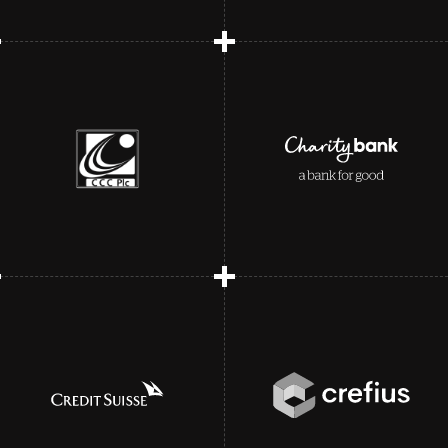
20-plus years together
Europe’s original digital
Supporting a growing
challenger bank
customer portfolio