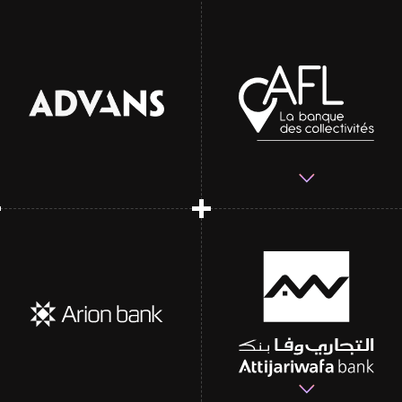
Overcoming regulatory
challenges and
promoting financial
inclusion