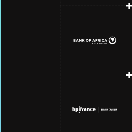
Overcoming regulatory
challenges