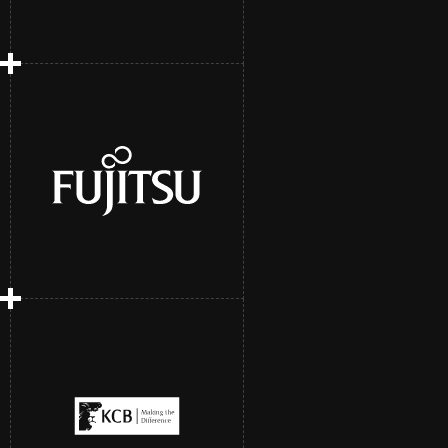
A new, digital and award-
winning platform
Striking the perfect
balance