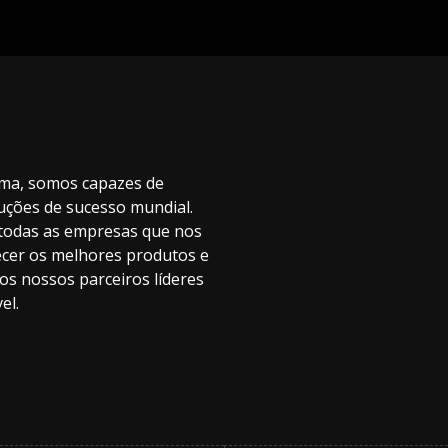
ema, somos capazes de
luções de sucesso mundial.
 todas as empresas que nos
ecer os melhores produtos e
s nossos parceiros líderes
el.
Delivering in SaaS mode