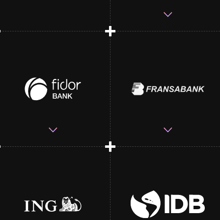
Complex market, new
platform
A united vision of
mutualized payments