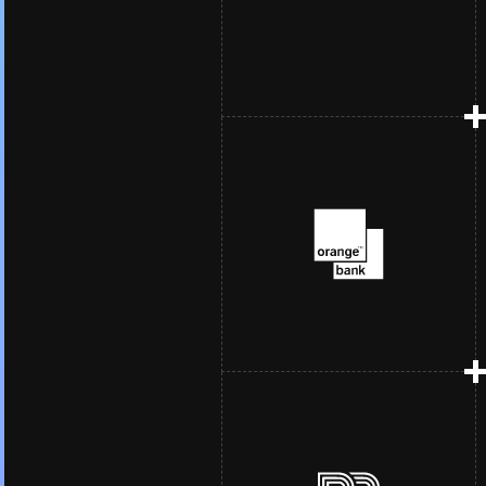
Boosting support for
Iceland’s biggest banks