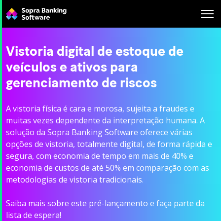
Search
for:
Vistoria digital de estoque de
veículos e ativos para
gerenciamento de riscos
A vistoria física é cara e morosa, sujeita a fraudes e
muitas vezes dependente da interpretação humana. A
solução da Sopra Banking Software oferece várias
opções de vistoria, totalmente digital, de forma rápida e
segura, com economia de tempo em mais de 40% e
economia de custos de até 50% em comparação com as
metodologias de vistoria tradicionais.
Saiba mais sobre este pré-lançamento e faça parte da
lista de espera!