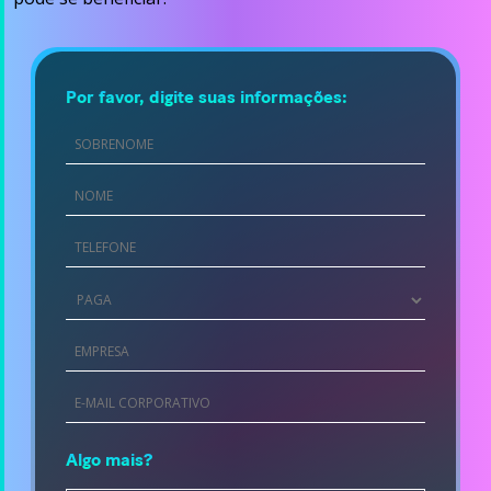
Por favor, digite suas informações:
First
Name
*
Last
Name
*
Phone
*
Country
*
Company
*
Company
email
*
Algo mais?