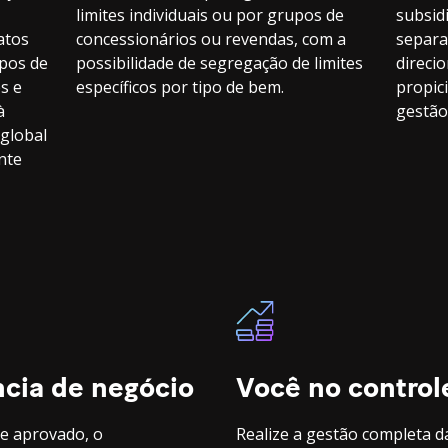
limites individuais ou por grupos de
subsid
atos
concessionários ou revendas, com a
separa
ipos de
possibilidade de segregação de limites
direci
s e
específicos por tipo de bem.
propic
à
gestão
 global
nte
ncia de negócio
Você no control
te aprovado, o
Realize a gestão completa d