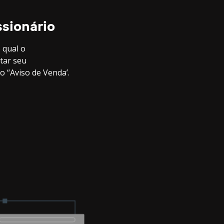
sionário
 qual o
itar seu
o “Aviso de Venda’.