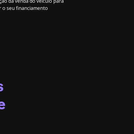
ação da venda do veículo para
ar o seu financiamento
s
e