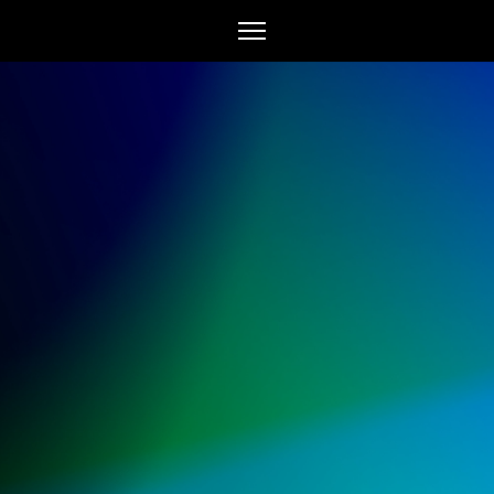
Search
for: