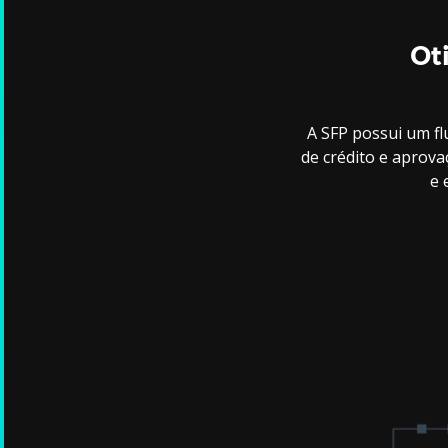
Ot
A SFP possui um fl
de crédito e aprova
e 