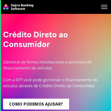
Search
for:
Crédito Direto ao
Consumidor
Gerencie de forma intuitiva todo o processo do
financiamento de veículos
Com a SFP você pode gerenciar o financiamento de
veículos através de Crédito Direto ao Consumidor
COMO PODEMOS AJUDAR?