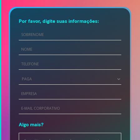
Por favor, digite suas informações:
First
Name
*
Last
Name
*
Phone
*
Country
*
Company
*
Company
email
*
Algo mais?
Project