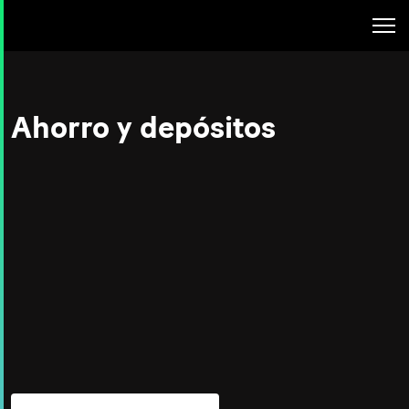
Search
for:
Ahorro y depósitos
Ofrece a tus clientes la máxima flexibilidad y ayúdales a
reforzar su estabilidad financiera
Gracias a su completa gama de herramientas de gestión
de contratos, informes y configuración de productos,
Sopra Banking Platform cubre todas las funcionalidades
específicas de la gestión de cuentas bancarias. Por
tanto, podrás gestionar tus posiciones en tiempo real y
actuar con mayor capacidad de respuesta.