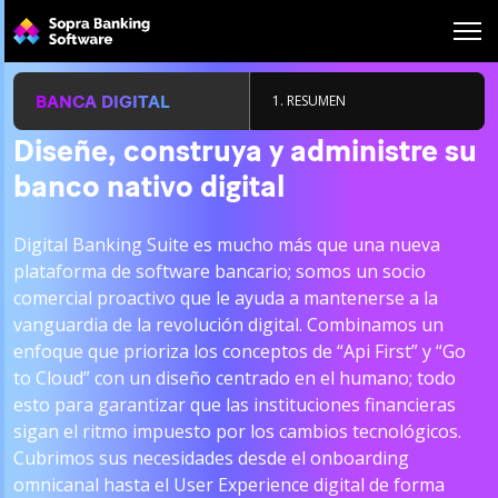
Search
for:
BANCA DIGITAL
1. RESUMEN
Diseñe, construya y administre su
banco nativo digital
Digital Banking Suite es mucho más que una nueva
plataforma de software bancario; somos un socio
comercial proactivo que le ayuda a mantenerse a la
vanguardia de la revolución digital. Combinamos un
enfoque que prioriza los conceptos de “Api First” y “Go
to Cloud” con un diseño centrado en el humano; todo
esto para garantizar que las instituciones financieras
sigan el ritmo impuesto por los cambios tecnológicos.
Cubrimos sus necesidades desde el onboarding
omnicanal hasta el User Experience digital de forma