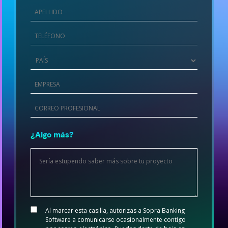
*
Last
Name
*
Phone
*
Country
*
Company
*
Company
email
*
¿Algo más?
Project
details
*
Consent
Al marcar esta casilla, autorizas a Sopra Banking
*
Software a comunicarse ocasionalmente contigo